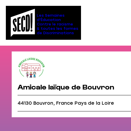
Aller
au
contenu
Les Semaines
d’Éducation
Contre le racisme
& toutes les formes
de Discriminations
Amicale laïque de Bouvron
44130 Bouvron, France Pays de la Loire