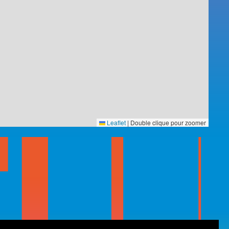
Leaflet
|
Double clique pour zoomer