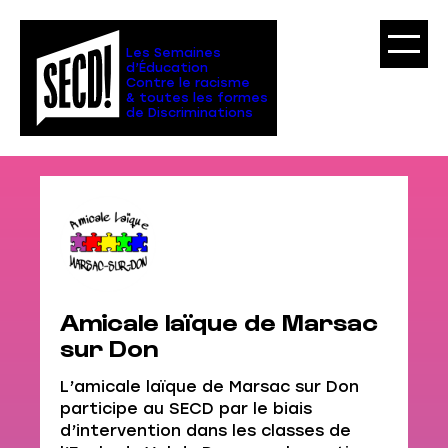
Aller
au
contenu
Les Semaines
d’Éducation
Contre le racisme
& toutes les formes
de Discriminations
Amicale laïque de Marsac
sur Don
L’amicale laïque de Marsac sur Don
participe au SECD par le biais
d’intervention dans les classes de