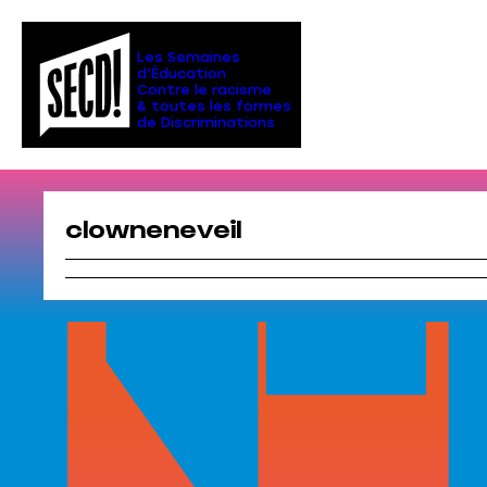
Aller
au
contenu
Les Semaines
d’Éducation
Contre le racisme
& toutes les formes
de Discriminations
clowneneveil