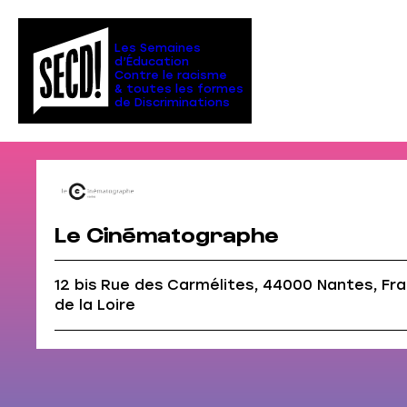
Aller
au
contenu
Les Semaines
d’Éducation
Contre le racisme
& toutes les formes
de Discriminations
Le Cinématographe
12 bis Rue des Carmélites, 44000 Nantes, Fr
de la Loire