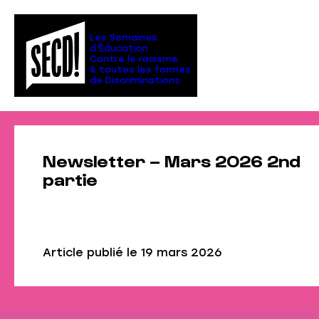
Aller
au
contenu
Les Semaines
d’Éducation
Contre le racisme
& toutes les formes
de Discriminations
Newsletter – Mars 2026 2nd
partie
Article publié le
19 mars 2026