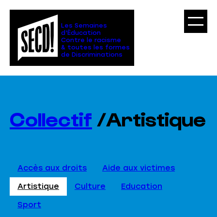
Les Semaines
d’Éducation
Contre le racisme
& toutes les formes
de Discriminations
Collectif
/
Artistique
Accès aux droits
Aide aux victimes
Artistique
Culture
Education
Sport