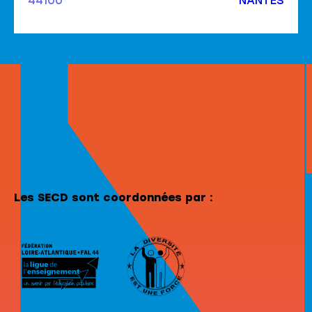
44100
NANTES
Les SECD sont coordonnées par :