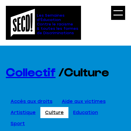
Les Semaines
d’Éducation
Contre le racisme
& toutes les formes
de Discriminations
Collectif
/
Culture
Accès aux droits
Aide aux victimes
Artistique
Culture
Education
Sport